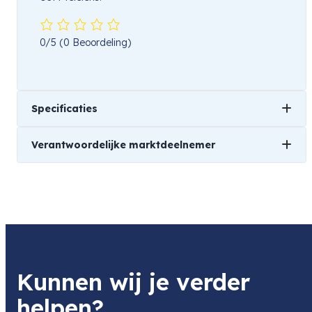
0/5
(0 Beoordeling)
Specificaties
Verantwoordelijke marktdeelnemer
Gewicht
501 kg
Naam
Canon Europa N.V.
Product
Canon Lens Case 300B
Item code
Kunnen wij je verder
4418B001AA
Item code leverancier
helpen?
4418B001