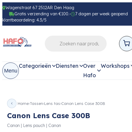
Wagenstraat 67 2512AR Den Haag
Gratis verzending van €100.-
7 dagen per week geopend
klantbeoordeling: 4.3/5
Categorieën
Diensten
Over
Workshops
Menu
Hafo
Home
Tassen
Lens tas
Canon Lens Case 300B
Canon Lens Case 300B
Canon | Lens pouch | Canon