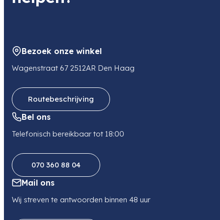
Adres
Bovenkerkerweg 59
1185 XB AMSTELVEEN
NL
Bezoek onze winkel
E-mail
ordermanagementnl@canon-europe.com
Wagenstraat 67 2512AR Den Haag
Routebeschrijving
Bel ons
Telefonisch bereikbaar tot 18:00
070 360 88 04
Mail ons
Wij streven te antwoorden binnen 48 uur