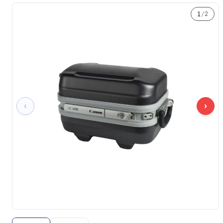
1
/
2
‹
›