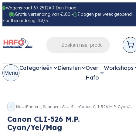
Wagenstraat 67 2512AR Den Haag
Gratis verzending van €100.-
7 dagen per week geopend
klantbeoordeling: 4.3/5
Categorieën
Diensten
Over
Workshops
Menu
Hafo
Home
Printers, Scanners & Beamer
Inkt
Canon CLI-526 M.P. Cyan/Yel/Mag
Canon CLI-526 M.P.
Cyan/Yel/Mag