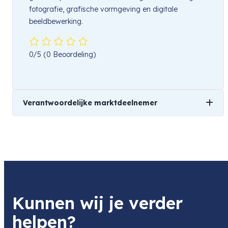
fotografie, grafische vormgeving en digitale
beeldbewerking.
0/5
(0 Beoordeling)
Verantwoordelijke marktdeelnemer
Naam
Lumesca Group Limited
Product
Calibrite ColorChecker Grey Balance Mini
Item code
Kunnen wij je verder
CALB514
Item code leverancier
helpen?
CALB514