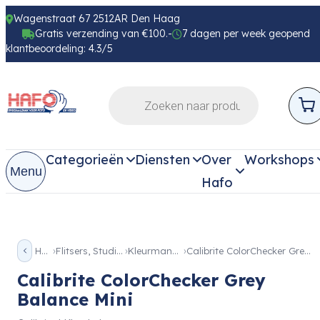
Wagenstraat 67 2512AR Den Haag
Gratis verzending van €100.-
7 dagen per week geopend
klantbeoordeling: 4.3/5
Categorieën
Diensten
Over
Workshops
Menu
Hafo
Home
Flitsers, Studio & Licht
Kleurmanagment
Calibrite ColorChecker Grey Balance Mini
Calibrite ColorChecker Grey
Balance Mini