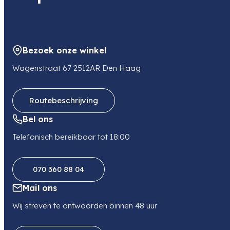
Adres
Spectrum Point 164 Clapgate Lane
B323DE BIRMINGHAM
GB
Bezoek onze winkel
E-mail
accounts@lumesca.com
Wagenstraat 67 2512AR Den Haag
Routebeschrijving
Bel ons
Telefonisch bereikbaar tot 18:00
070 360 88 04
Mail ons
Wij streven te antwoorden binnen 48 uur