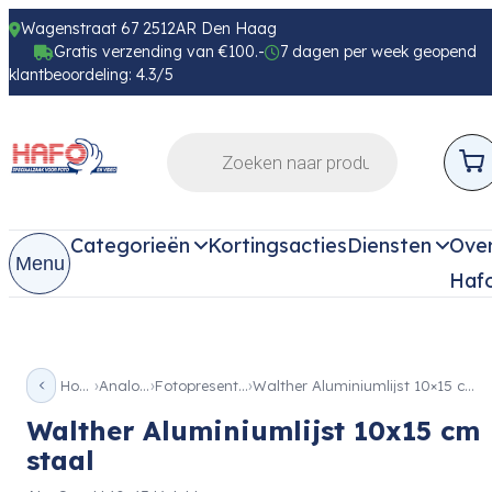
Wagenstraat 67 2512AR Den Haag
Gratis verzending van €100.-
7 dagen per week geopend
klantbeoordeling: 4.3/5
Categorieën
Kortingsacties
Diensten
Ove
Menu
Haf
Home
Analoog
Fotopresentatie
Walther Aluminiumlijst 10×15 cm staal
Walther Aluminiumlijst 10x15 cm
staal