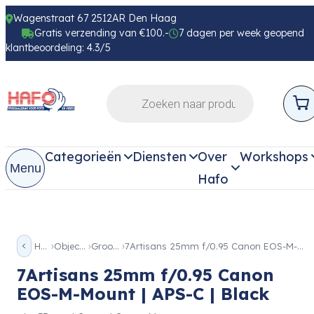
Wagenstraat 67 2512AR Den Haag
Gratis verzending van €100.-
7 dagen per week geopend
klantbeoordeling: 4.3/5
Categorieën
Diensten
Over
Workshops
Menu
Hafo
Home
Objectieven
Groothoek
7Artisans 25mm f/0.95 Canon EOS-M-Mount | APS-C | Black
7Artisans 25mm f/0.95 Canon
EOS-M-Mount | APS-C | Black