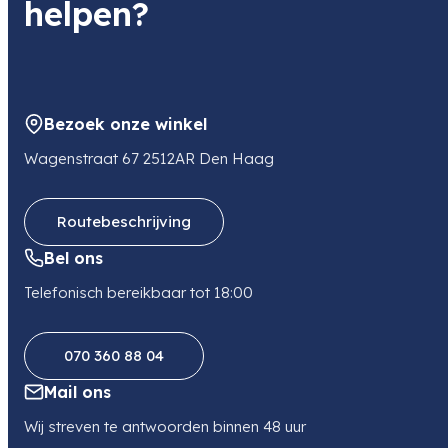
helpen?
Item code leverancier
7A-A009B-S
Adres
Nobelstraat 2-02
5051 DV GOIRLE
Bezoek onze winkel
NL
E-mail
Wagenstraat 67 2512AR Den Haag
info@movidis.nl
Telefoon
0132340987
Routebeschrijving
Bel ons
Telefonisch bereikbaar tot 18:00
070 360 88 04
Mail ons
Wij streven te antwoorden binnen 48 uur