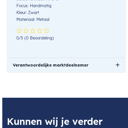
Focus: Handmatig
Kleur: Zwart
Materiaal: Metaal
0/5
(0 Beoordeling)
Verantwoordelijke marktdeelnemer
Naam
Movidis B.V.
Product
7Artisans 25mm f/0.95 Canon EOS-M-Mount | APS-
C | Black
Item code
Kunnen wij je verder
G7A009B-S