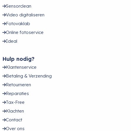
259,00
Bekijk product
Lowepro Runabout BP 18l Flexible Outdoor Backpack
In winkel op voorraad
Voor 11:00 besteld, vandaag verstuurd
99,00