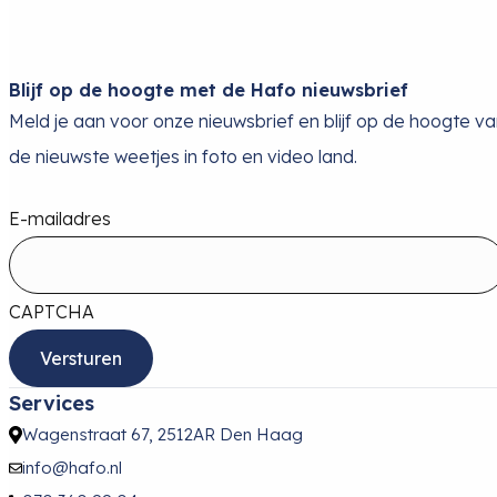
Lowepro Adventura BP 150 III Zwart
Online op voorraad
Levertijd 10 dagen
109,00
Bekijk product
Olympus EveryDay Backpack