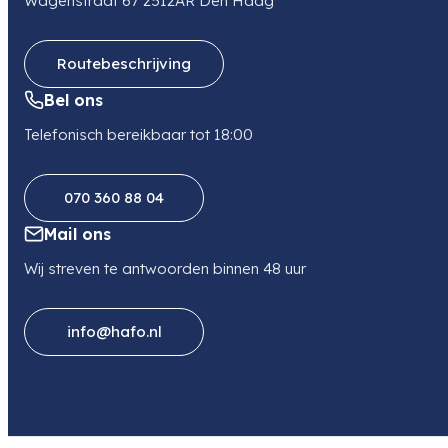
Lowepro Adventura BP 300 III Zwart
Online op voorraad
Levertijd 10 dagen
129,00
Bekijk product