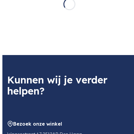
K&F Concept Beta Backpack 20l Photo Backpack -
Green
In winkel op voorraad
Voor 11:00 besteld, vandaag verstuurd
119,99
Bekijk product