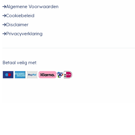
Bekijk product
Vanguard VEO Select 41 GR Rugzak Groen
Op bestelling
Nalevering
149,00
Bekijk product