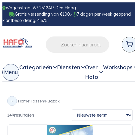
Wagenstraat 67 2512AR Den Haag
Gratis verzending van €100.-
7 dagen per week geopend
klantbeoordeling: 4.3/5
Categorieën
Diensten
Over
Workshops
Menu
Hafo
Home
Tassen
Rugzak
149
resultaten