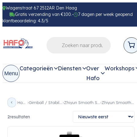
Wagenstraat 67 2512AR Den Haag
Gratis verzending van €100.-
7 dagen per week geopend
klantbeoordeling: 4.3/5
Categorieën
Diensten
Over
Workshops
Menu
Hafo
Home
Gimball / Stabilizer
Zhiyun Smooth Serie
Zhiyun Smooth Q3
2
resultaten