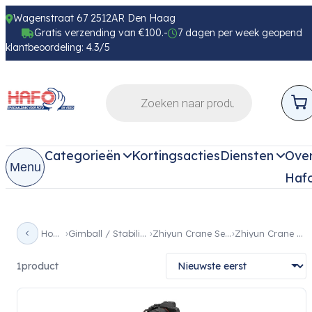
Wagenstraat 67 2512AR Den Haag
Gratis verzending van €100.-
7 dagen per week geopend
klantbeoordeling: 4.3/5
Categorieën
Kortingsacties
Diensten
Ove
Menu
Haf
Home
Gimball / Stabilizer
Zhiyun Crane Serie
Zhiyun Crane M3
1
product