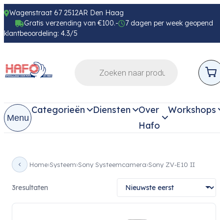
Wagenstraat 67 2512AR Den Haag
Gratis verzending van €100.-
7 dagen per week geopend
klantbeoordeling: 4.3/5
Categorieën
Diensten
Over
Workshops
Menu
Hafo
Home
Systeem
Sony Systeemcamera
Sony ZV-E10 II
3
resultaten