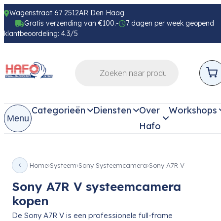
Wagenstraat 67 2512AR Den Haag
Gratis verzending van €100.-
7 dagen per week geopend
klantbeoordeling: 4.3/5
Categorieën
Diensten
Over
Workshops
Menu
Hafo
Home
Systeem
Sony Systeemcamera
Sony A7R V
Sony A7R V systeemcamera
kopen
De Sony A7R V is een professionele full-frame