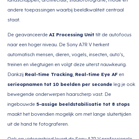
andere toepassingen waarbij beeldkwaliteit centraal
staat.
De geavanceerde
AI Processing Unit
tilt de autofocus
naar een hoger niveau. De Sony A7R V herkent
automatisch mensen, dieren, vogels, insecten, auto's,
treinen en vliegtuigen en volgt deze uiterst nauwkeurig.
Dankzij
Real-time Tracking
,
Real-time Eye AF
en
serieopnamen tot 10 beelden per seconde
leg je ook
bewegende onderwerpen haarscherp vast. De
ingebouwde
5-assige beeldstabilisatie tot 8 stops
maakt het bovendien mogelijk om met lange sluitertijden
uit de hand te fotograferen.
Ook op videogebied levert de Sony A7R V professionele