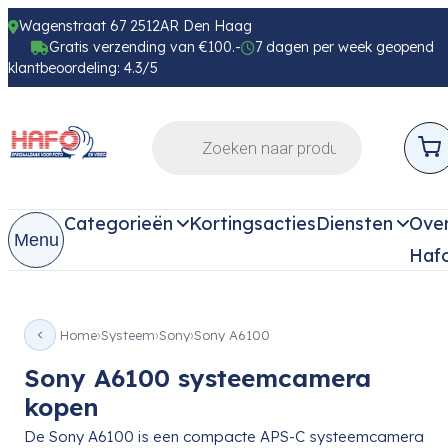
Wagenstraat 67 2512AR Den Haag
Gratis verzending van €100.-
7 dagen per week geopend
klantbeoordeling: 4.3/5
Categorieën
Kortingsacties
Diensten
Ove
Menu
Haf
Home
Systeem
Sony
Sony A6100
Sony A6100 systeemcamera
kopen
De Sony A6100 is een compacte APS-C systeemcamera