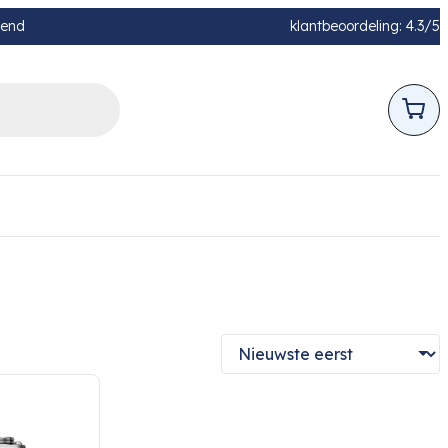
pend
klantbeoordeling: 4.3/5