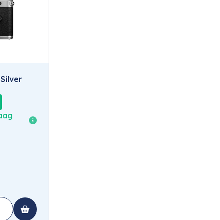
ilver
daag