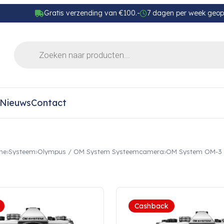
Gratis verzending van €100.-
7 dagen per week geo
Nieuws
Contact
me
Systeem
Olympus / OM System Systeemcamera
OM System OM-3
Cashback