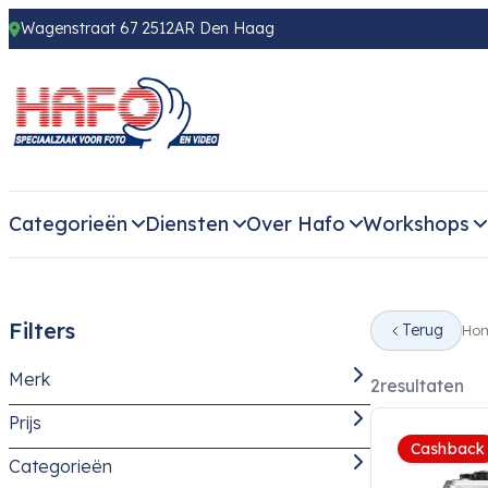
Wagenstraat 67 2512AR Den Haag
Categorieën
Diensten
Over Hafo
Workshops
Filters
Terug
Ho
Merk
2
resultaten
Prijs
OM Systems
(2)
Cashback
Categorieën
-