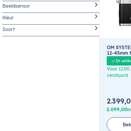
Beeldsensor
Nieuw
(2)
OM System OM-3
(2)
Kleur
Micro Four-Thirds (micro 4/3)
(2)
OM-System Zomer Cashback (16-08-
Soort
Zilver
(2)
(2)
2026)
Systeemcamera
(2)
OM SYSTEM
12-45mm f
In wink
Voor 11:00
verstuurd
2.399,
2.099,00
n
Bek