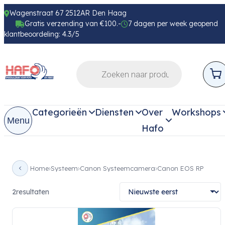
Wagenstraat 67 2512AR Den Haag
Gratis verzending van €100.-
7 dagen per week geopend
klantbeoordeling: 4.3/5
Categorieën
Diensten
Over
Workshops
Menu
Hafo
Home
Systeem
Canon Systeemcamera
Canon EOS RP
2
resultaten