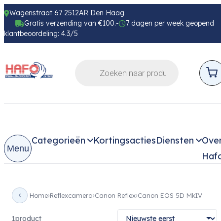
Wagenstraat 67 2512AR Den Haag
Gratis verzending van €100.-
7 dagen per week geopend
klantbeoordeling: 4.3/5
Categorieën
Kortingsacties
Diensten
Ove
Menu
Haf
Home
Reflexcamera
Canon Reflex
Canon EOS 5D MkIV
1
product