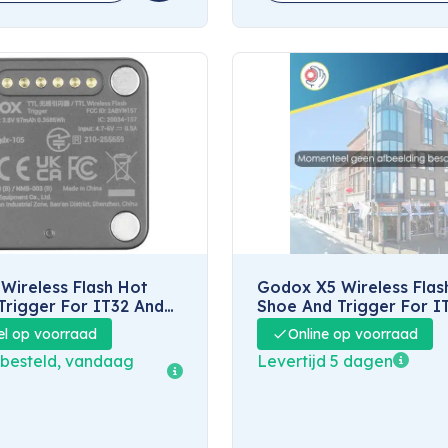
Wireless Flash Hot
Godox X5 Wireless Flas
Trigger For IT32 And
Shoe And Trigger For I
Leica
el op voorraad
Online op voorraad
 besteld, vandaag
Levertijd 5 dagen