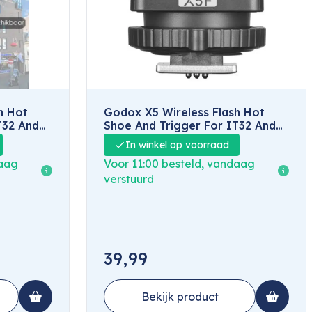
h Hot
Godox X5 Wireless Flash Hot
T32 And
Shoe And Trigger For IT32 And
Fujifilm
In winkel op voorraad
daag
Voor 11:00 besteld, vandaag
verstuurd
39,99
Bekijk product