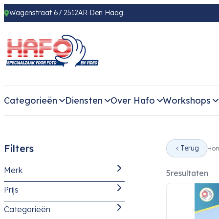
Wagenstraat 67 2512AR Den Haag
Categorieën
Diensten
Over Hafo
Workshops
Filters
Terug
Ho
Merk
5
resultaten
Prijs
Godox
(5)
Categorieën
-