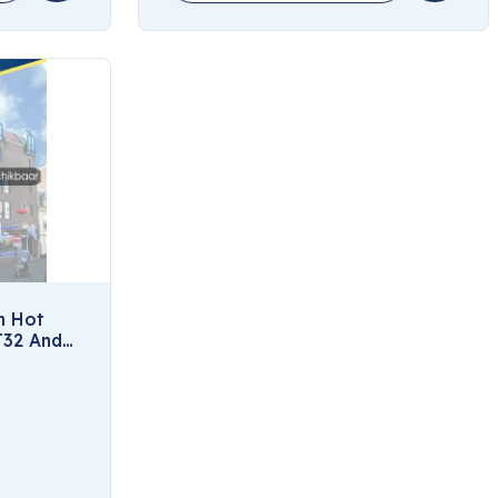
h Hot
T32 And