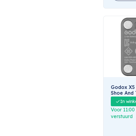
Godox X5 
Shoe And 
Canon
In wink
Voor 11:00
verstuurd