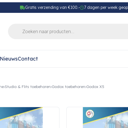
Gratis verzending van €100.-
7 dagen per week geo
Nieuws
Contact
me
Studio & Flits toebehoren
Godox toebehoren
Godox X5