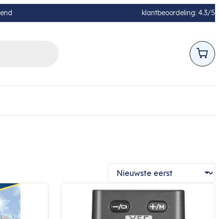
pend
klantbeoordeling: 4.3/5