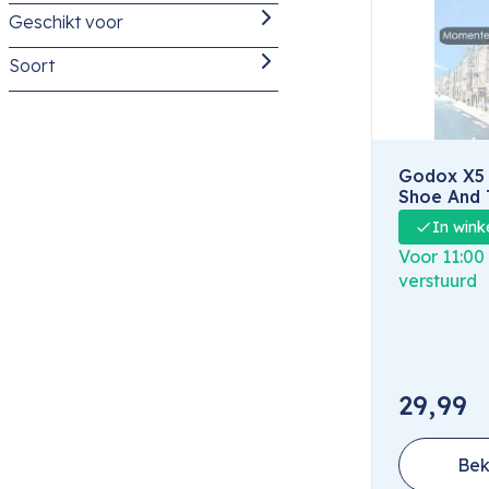
Geschikt voor
Godox X5
(5)
Nieuw
(5)
Soort
Zender / Ontvanger
(5)
Canon
(1)
Fujifilm
(1)
Godox X5 
Godox
(5)
Shoe And 
Leica
(1)
Sony
In wink
Nikon
(1)
Voor 11:00
verstuurd
Sony
(1)
29,99
Bek