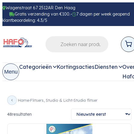
Wagenstraat 67 2512AR Den Haag
Gratis verzending van €100.-
7 dagen per week geopend
klantbeoordeling: 4.3/5
Categorieën
Kortingsacties
Diensten
Ove
Menu
Haf
Home
Flitsers, Studio & Licht
Studio flitser
48
resultaten