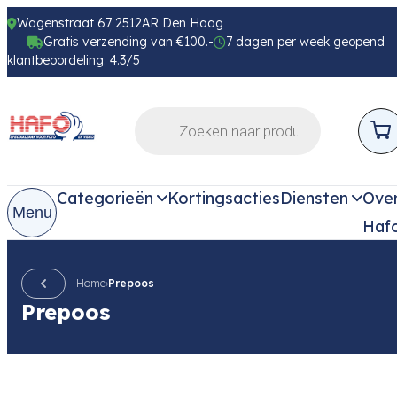
Wagenstraat 67 2512AR Den Haag
Gratis verzending van €100.-
7 dagen per week geopend
klantbeoordeling: 4.3/5
Categorieën
Kortingsacties
Diensten
Ove
Menu
Haf
Home
›
Prepoos
Prepoos