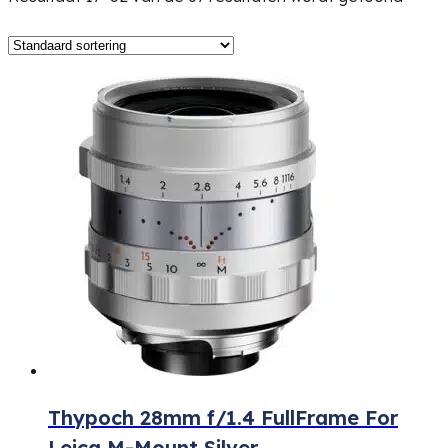
Thypoch 28mm f/1.4 FullFrame For
Leica M-Mount Silver