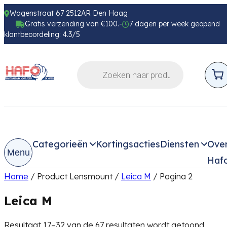
Wagenstraat 67 2512AR Den Haag
Gratis verzending van €100.-
7 dagen per week geopend
klantbeoordeling: 4.3/5
Categorieën
Kortingsacties
Diensten
Ove
Menu
Haf
Home
/ Product Lensmount /
Leica M
/ Pagina 2
Leica M
Resultaat 17–32 van de 67 resultaten wordt getoond