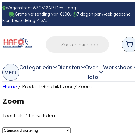
Wagenstraat 67 2512AR Den Haag
Gratis verzending van €100.-
7 dagen per week geopend
klantbeoordeling: 4.3/5
Categorieën
Diensten
Over
Workshops
Menu
Hafo
Home
/ Product Geschikt voor / Zoom
Zoom
Toont alle 11 resultaten