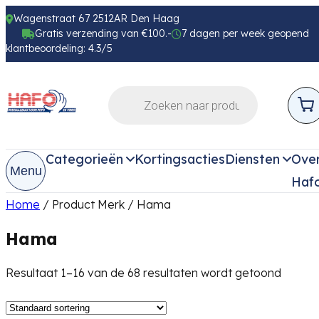
Wagenstraat 67 2512AR Den Haag
Gratis verzending van €100.-
7 dagen per week geopend
klantbeoordeling: 4.3/5
Categorieën
Kortingsacties
Diensten
Ove
Menu
Haf
Home
/ Product Merk / Hama
Hama
Resultaat 1–16 van de 68 resultaten wordt getoond