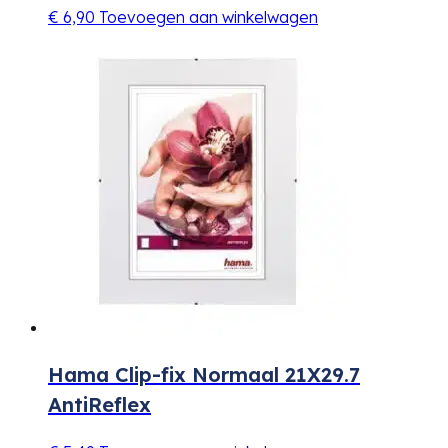
€
6,90
Toevoegen aan winkelwagen
Hama Clip-fix Normaal 21X29.7
AntiReflex