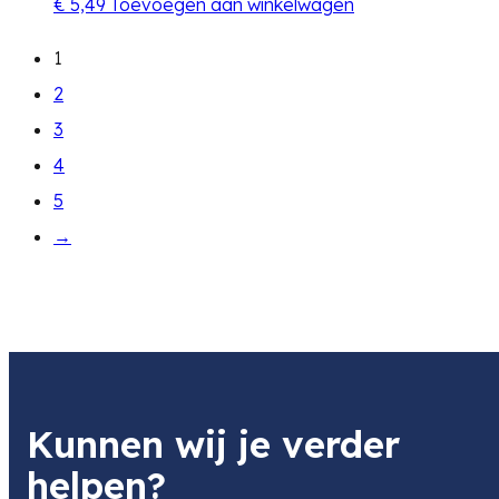
€
5,49
Toevoegen aan winkelwagen
1
2
3
4
5
→
Kunnen wij je verder
helpen?