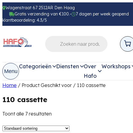
Wagenstraat 67 2512AR Den Haag
Gratis verzending van €100.-
7 dagen per week geopend
klantbeoordeling: 4.3/5
Categorieën
Diensten
Over
Workshops
Menu
Hafo
Home
/ Product Geschikt voor / 110 cassette
110 cassette
Toont alle 7 resultaten