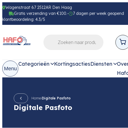
Wagenstraat 67 2512AR Den Haag
Gratis verzending van €100.-
7 dagen per week geopend
klantbeoordeling: 4.3/5
Categorieën
Kortingsacties
Diensten
Ove
Menu
Haf
Home
›
Digitale Pasfoto
Digitale Pasfoto