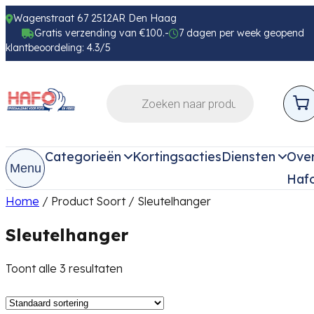
Wagenstraat 67 2512AR Den Haag
Gratis verzending van €100.-
7 dagen per week geopend
klantbeoordeling: 4.3/5
Categorieën
Kortingsacties
Diensten
Ove
Menu
Haf
Home
/ Product Soort / Sleutelhanger
Sleutelhanger
Toont alle 3 resultaten