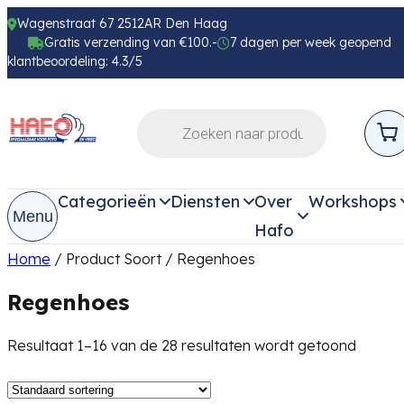
Wagenstraat 67 2512AR Den Haag
Gratis verzending van €100.-
7 dagen per week geopend
klantbeoordeling: 4.3/5
Categorieën
Diensten
Over
Workshops
Menu
Hafo
Home
/ Product Soort / Regenhoes
Regenhoes
Resultaat 1–16 van de 28 resultaten wordt getoond