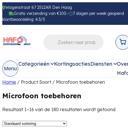
Wagenstraat 67 2512AR Den Haag
Gratis verzending van €100.-
7 dagen per week geopend
klantbeoordeling: 4.3/5
Categorieën
Kortingsacties
Diensten
Ove
Menu
Haf
Home
/ Product Soort / Microfoon toebehoren
Microfoon toebehoren
Resultaat 1–16 van de 180 resultaten wordt getoond