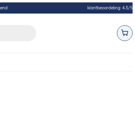
pend
klantbeoordeling: 4.3/5