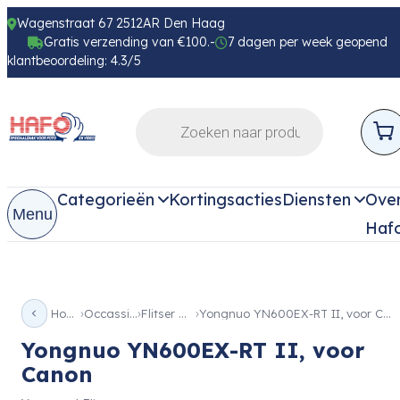
Wagenstraat 67 2512AR Den Haag
Gratis verzending van €100.-
7 dagen per week geopend
klantbeoordeling: 4.3/5
Categorieën
Kortingsacties
Diensten
Ove
Menu
Haf
Home
Occassion
Flitser Occ
Yongnuo YN600EX-RT II, voor Canon
Yongnuo YN600EX-RT II, voor
Canon