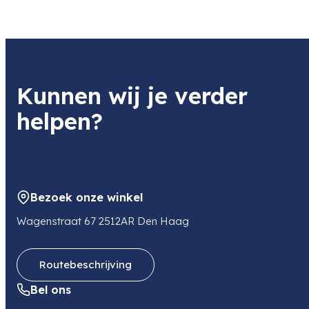
Naam
DESQ Lifestyle
Product
Vanguard VEO HD2 8420 Binocular
Item code
Kunnen wij je verder
394065
Item code leverancier
helpen?
394065
Adres
Eenspan 38
3897AL ZEEWOLDE
NL
Bezoek onze winkel
E-mail
sales@desq.nl
Wagenstraat 67 2512AR Den Haag
Routebeschrijving
Bel ons