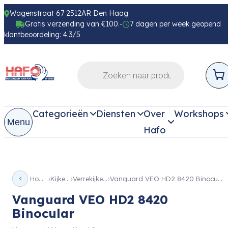
Wagenstraat 67 2512AR Den Haag
Gratis verzending van €100.-
7 dagen per week geopend
klantbeoordeling: 4.3/5
Categorieën
Diensten
Over
Workshops
Menu
Hafo
Home
Kijkers
Verrekijkers
Vanguard VEO HD2 8420 Binocular
Vanguard VEO HD2 8420
Binocular