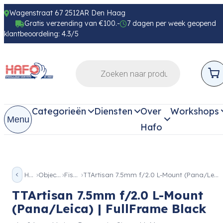
Wagenstraat 67 2512AR Den Haag
Gratis verzending van €100.-
7 dagen per week geopend
klantbeoordeling: 4.3/5
Categorieën
Diensten
Over
Workshops
Menu
Hafo
Home
Objectieven
Fish eye
TTArtisan 7.5mm f/2.0 L-Mount (Pana/Leica) | FullFrame Black
TTArtisan 7.5mm f/2.0 L-Mount
(Pana/Leica) | FullFrame Black