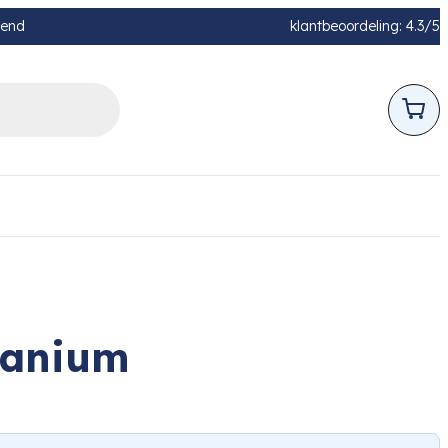
pend
klantbeoordeling: 4.3/5
tanium