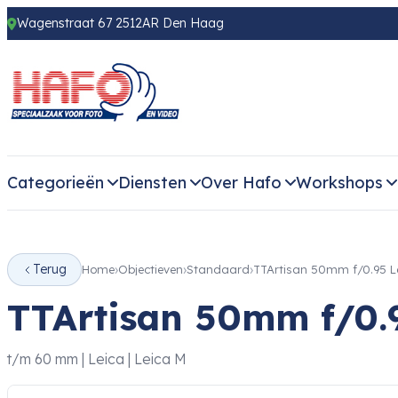
Wagenstraat 67 2512AR Den Haag
Categorieën
Diensten
Over Hafo
Workshops
Terug
Home
Objectieven
Standaard
TTArtisan 50mm f/0.95 L
TTArtisan 50mm f/0.
t/m 60 mm | Leica | Leica M