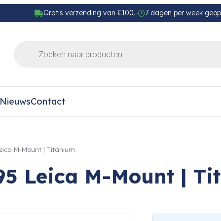
Gratis verzending van €100.-
7 dagen per week geo
Nieuws
Contact
eica M-Mount | Titanium
95 Leica M-Mount | Ti