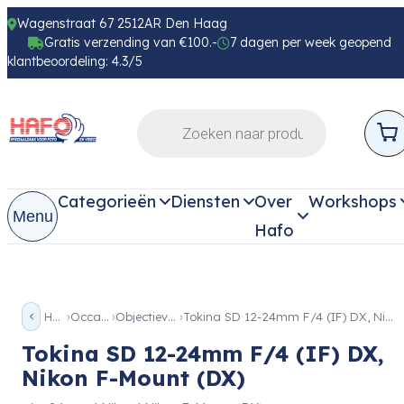
Wagenstraat 67 2512AR Den Haag
Gratis verzending van €100.-
7 dagen per week geopend
klantbeoordeling: 4.3/5
Categorieën
Diensten
Over
Workshops
Menu
Hafo
Home
Occassion
Objectieven Occ
Tokina SD 12-24mm F/4 (IF) DX, Nikon F-Mount (DX)
Tokina SD 12-24mm F/4 (IF) DX,
Nikon F-Mount (DX)