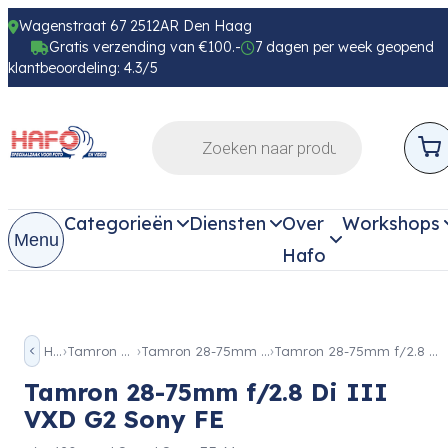
Wagenstraat 67 2512AR Den Haag
Gratis verzending van €100.-
7 dagen per week geopend
klantbeoordeling: 4.3/5
Categorieën
Diensten
Over
Workshops
Menu
Hafo
Home
Tamron Objectieven
Tamron 28-75mm f2.8 Di III VXD G2
Tamron 28-75mm f/2.8 Di III VXD G2 Sony FE
Tamron 28-75mm f/2.8 Di III
VXD G2 Sony FE