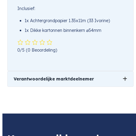
Inclusief:
1x Achtergrondpapier 1.35x11m (33 Ivorine)
1x Dikke kartonnen binnenkern ⌀54mm
0/5
(0 Beoordeling)
Verantwoordelijke marktdeelnemer
Naam
Benel
Product
Superior Background Rol Ivorine (NR 33) 1.35m X
11m
Item code