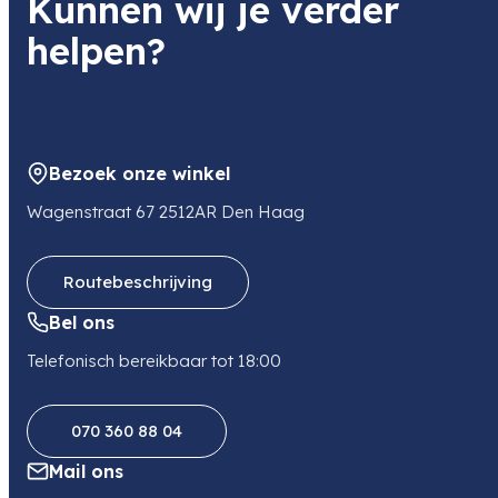
Kunnen wij je verder
D200161
helpen?
Item code leverancier
585033
Adres
Buitenvaart 1127A
7905 SE HOOGEVEEN
Bezoek onze winkel
NL
E-mail
Wagenstraat 67 2512AR Den Haag
info@benel.nl
Telefoon
0528234828
Routebeschrijving
Bel ons
Telefonisch bereikbaar tot 18:00
070 360 88 04
Mail ons