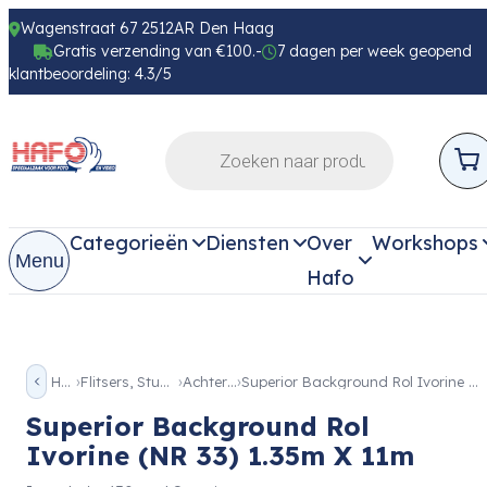
Wagenstraat 67 2512AR Den Haag
Gratis verzending van €100.-
7 dagen per week geopend
klantbeoordeling: 4.3/5
Categorieën
Diensten
Over
Workshops
Menu
Hafo
Home
Flitsers, Studio & Licht
Achtergrond
Superior Background Rol Ivorine (NR 33) 1.35m X 11m
Superior Background Rol
Ivorine (NR 33) 1.35m X 11m