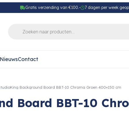
Gratis verzending van €100.-
7 dagen per week geo
Nieuws
Contact
StudioKing Background Board BBT-10 Chroma Groen 400×150 cm
und Board BBT-10 Chr