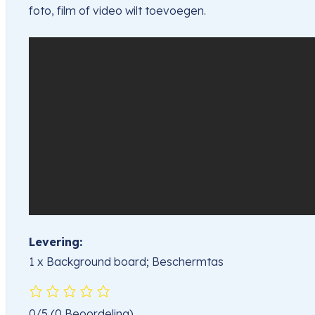
foto, film of video wilt toevoegen.
Levering:
1 x Background board; Beschermtas
0/5
(0 Beoordeling)