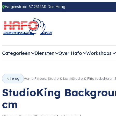
Wagenstraat 67 2512AR Den Haag
Categorieën
Diensten
Over Hafo
Workshops
Terug
Home
Flitsers, Studio & Licht
Studio & Flits toebehoren
StudioKing Backgro
cm