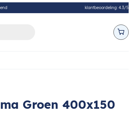
pend
klantbeoordeling: 4.3/5
oma Groen 400x150