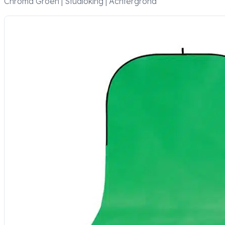
Chroma Groen | Studioking | Achtergrond