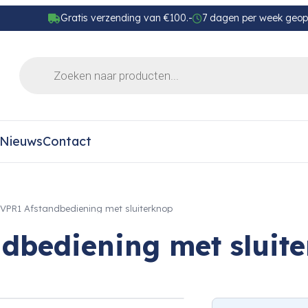
Gratis verzending van €100.-
7 dagen per week geo
Nieuws
Contact
VPR1 Afstandbediening met sluiterknop
dbediening met sluit
›