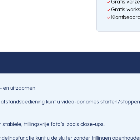
Gratis verze
Gratis work
Klantbeoord
n- en uitzoomen
 afstandsbediening kunt u video-opnames starten/stoppen
biele, trillingsvrije foto’s, zoals close-ups..
ndelingsfunctie kunt u de sluiter zonder trillingen openhou