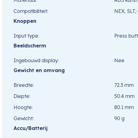
Materiaal:
ABS kunst
Compatibiliteit:
NEX, SLT,
Knoppen
Input type:
Press but
Beeldscherm
Ingebouwd display:
Nee
Gewicht en omvang
Breedte:
72.3 mm
Diepte:
50.4 mm
Hoogte:
80.1 mm
Gewicht:
90 g
Accu/Batterij