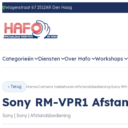
Wagenstraat 67 2512AR Den Haag
Categorieën
Diensten
Over Hafo
Workshops
Terug
Home
Camera toebehoren
Afstandsbediening
Sony RM-
Sony RM-VPR1 Afstan
Sony | Sony | Afstandsbediening
‹