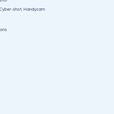
stof
 Cyber-shot, Handycam
tons