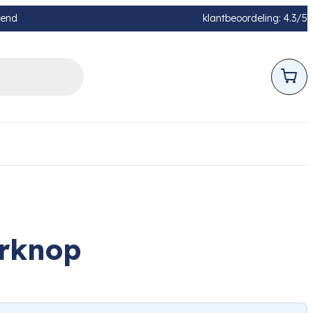
pend
klantbeoordeling: 4.3/5
erknop