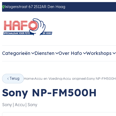
Wagenstraat 67 2512AR Den Haag
Categorieën
Diensten
Over Hafo
Workshops
Terug
Home
Accu en Voeding
Accu origineel
Sony NP-FM500H
Sony NP-FM500H
Sony | Accu | Sony