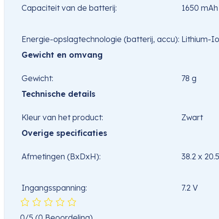
Capaciteit van de batterij:
1650 mAh
Energie-opslagtechnologie (batterij, accu):
Lithium-Io
Gewicht en omvang
Gewicht:
78 g
Technische details
Kleur van het product:
Zwart
Overige specificaties
Afmetingen (BxDxH):
38.2 x 20.
Ingangsspanning:
7.2 V
0/5
(0 Beoordeling)