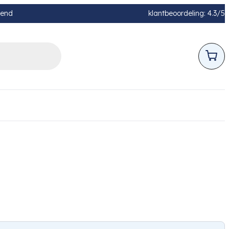
pend
klantbeoordeling: 4.3/5