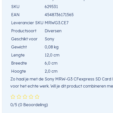
SKU
629531
EAN
4548736171565
Leverancier SKU
MRWG3.CE7
Productsoort
Diversen
Geschikt voor
Sony
Gewicht
0,08 kg
Lengte
12,0 cm
Breedte
6,0 cm
Hoogte
2,0 cm
Zo haal je met de Sony MRW-G3 CFexpress SD Card Rea
voor het echte werk. Wil je dit product combineren m
0/5
(0 Beoordeling)