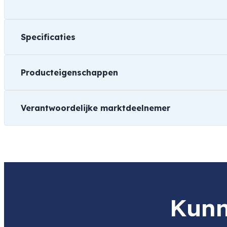
Specificaties
Producteigenschappen
Gewicht
0,08 kg
Verantwoordelijke marktdeelnemer
Afmetingen
12 × 6 × 2 cm
Merk
Sony
Naam
Sony Benelux
Product
Sony MRW-G3 CFexpress SD Car
Soort
Item code
MRWG3.CE7
Item code
MRWG3.CE7
Kaartlezer
Kunn
leverancier
Adres
Taurusavenue 16
Geschikt voor