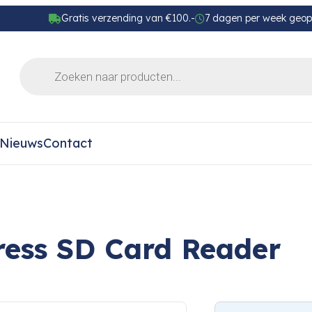
Gratis verzending van €100.-
7 dagen per week geo
Nieuws
Contact
ess SD Card Reader