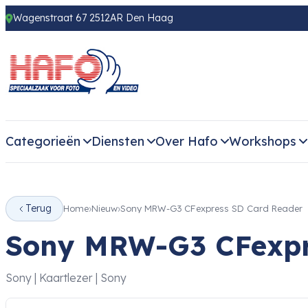
Wagenstraat 67 2512AR Den Haag
Categorieën
Diensten
Over Hafo
Workshops
Terug
Home
Nieuw
Sony MRW-G3 CFexpress SD Card Reader
Sony MRW-G3 CFexpr
Sony | Kaartlezer | Sony