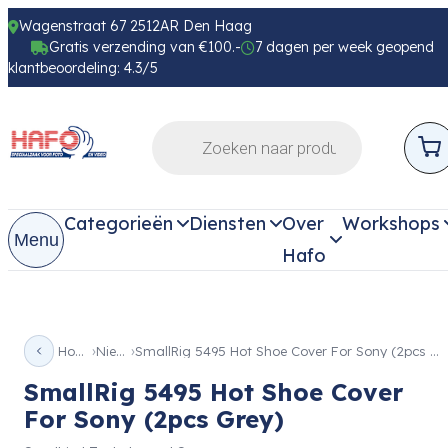
Wagenstraat 67 2512AR Den Haag
Gratis verzending van €100.-
7 dagen per week geopend
klantbeoordeling: 4.3/5
Categorieën
Diensten
Over
Workshops
Menu
Hafo
Home
Nieuw
SmallRig 5495 Hot Shoe Cover For Sony (2pcs Grey)
SmallRig 5495 Hot Shoe Cover
For Sony (2pcs Grey)