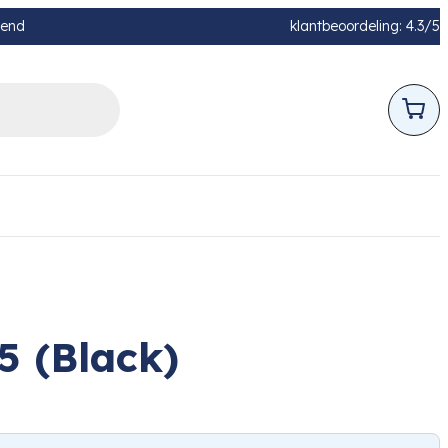
pend
klantbeoordeling: 4.3/5
5 (Black)