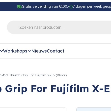
Gratis verzending van €100.-
7 dagen per week geo
Workshops
Nieuws
Contact
 5452 Thumb Grip For Fujifilm X-E5 (Black)
Grip For Fujifilm X-E