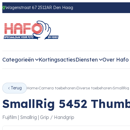
Wagenstraat 67 2512AR Den Haag
Categorieën
Kortingsacties
Diensten
Over Hafo
Terug
Home
Camera toebehoren
Diverse toebehoren
SmallRig
SmallRig 5452 Thumb 
Fujifilm | Smallrig | Grip / Handgrip