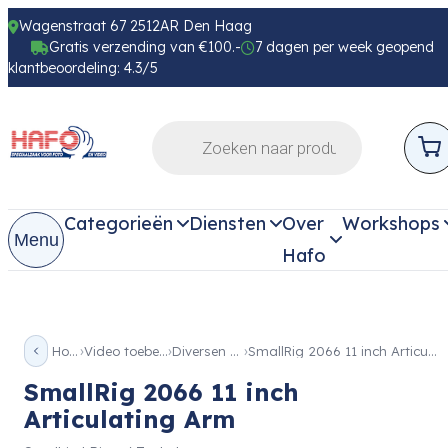
Wagenstraat 67 2512AR Den Haag
Gratis verzending van €100.-
7 dagen per week geopend
klantbeoordeling: 4.3/5
Categorieën
Diensten
Over
Workshops
Menu
Hafo
Home
Video toebehoren
Diversen Video
SmallRig 2066 11 inch Articulating Arm
SmallRig 2066 11 inch
Articulating Arm