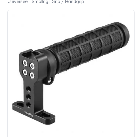
Universeel | Smallrig | Grip / Handgrip