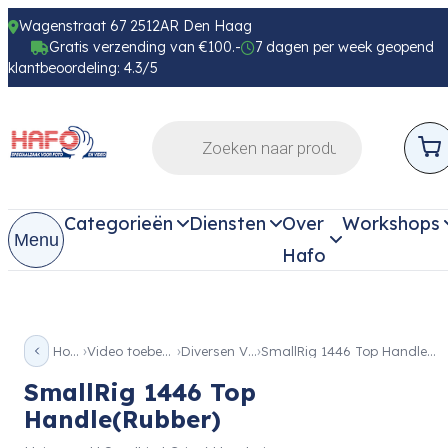
Wagenstraat 67 2512AR Den Haag
Gratis verzending van €100.-
7 dagen per week geopend
klantbeoordeling: 4.3/5
Categorieën
Diensten
Over
Workshops
Menu
Hafo
Home
Video toebehoren
Diversen Video
SmallRig 1446 Top Handle(Rubber)
SmallRig 1446 Top
Handle(Rubber)