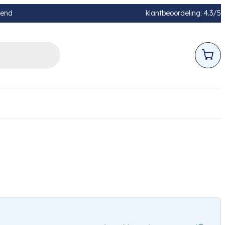
pend
klantbeoordeling: 4.3/5