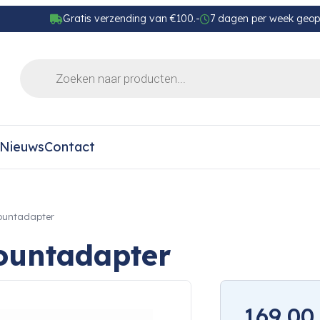
Gratis verzending van €100.-
7 dagen per week geo
Nieuws
Contact
ountadapter
ountadapter
169,00