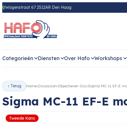
Wagenstraat 67 2512AR Den Haag
Categorieën
Diensten
Over Hafo
Workshops
Terug
Home
Occassion
Objectieven Occ
Sigma MC-11 EF-E m
Sigma MC-11 EF-E m
Tweede Kans