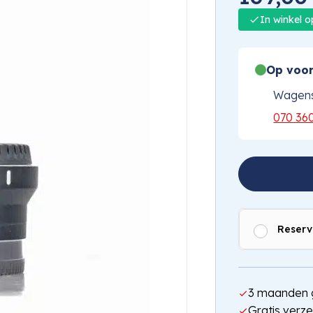
In winkel 
Op voor
Wagens
070 36
Reserv
3 maanden g
Gratis verze