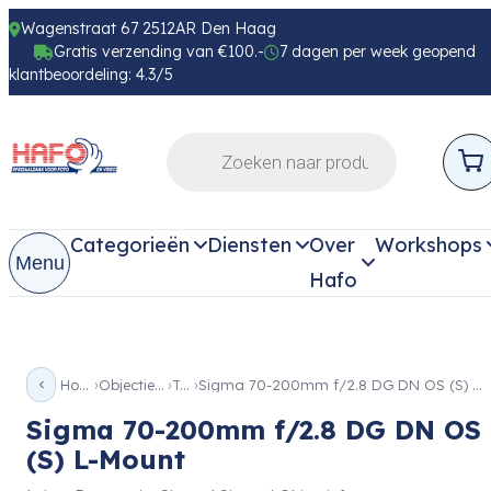
Wagenstraat 67 2512AR Den Haag
Gratis verzending van €100.-
7 dagen per week geopend
klantbeoordeling: 4.3/5
Categorieën
Diensten
Over
Workshops
Menu
Hafo
Home
Objectieven
Tele
Sigma 70-200mm f/2.8 DG DN OS (S) L-Mount
Sigma 70-200mm f/2.8 DG DN OS
(S) L-Mount