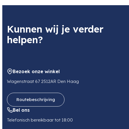
Product
Sigma 70-200mm f/2.8 DG DN OS (S) L-Mount
Item code
Kunnen wij je verder
591969
Item code leverancier
helpen?
591969
Adres
De Bouw 1B
3991SX HOUTEN
NL
Bezoek onze winkel
E-mail
foto@sigmabenelux.com
Wagenstraat 67 2512AR Den Haag
Routebeschrijving
Bel ons
Telefonisch bereikbaar tot 18:00