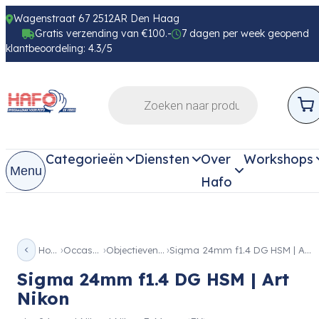
Wagenstraat 67 2512AR Den Haag
Gratis verzending van €100.-
7 dagen per week geopend
klantbeoordeling: 4.3/5
Categorieën
Diensten
Over
Workshops
Menu
Hafo
Home
Occassion
Objectieven Occ
Sigma 24mm f1.4 DG HSM | Art Nikon
Sigma 24mm f1.4 DG HSM | Art
Nikon