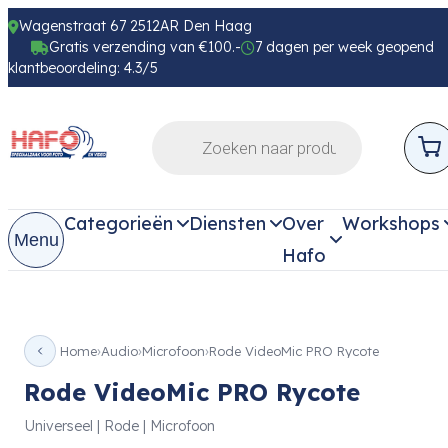
Wagenstraat 67 2512AR Den Haag
Gratis verzending van €100.-
7 dagen per week geopend
klantbeoordeling: 4.3/5
Categorieën
Diensten
Over
Workshops
Menu
Hafo
Home
Audio
Microfoon
Rode VideoMic PRO Rycote
Rode VideoMic PRO Rycote
Universeel | Rode | Microfoon