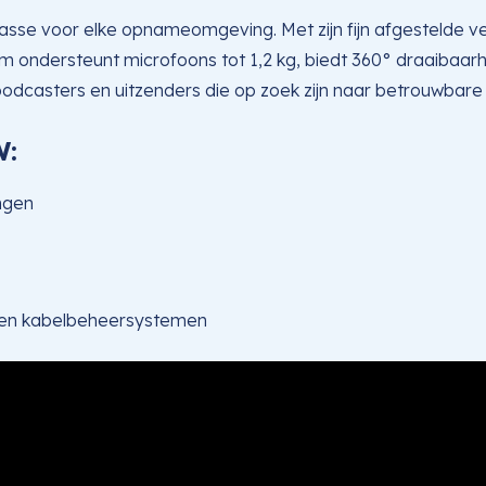
se voor elke opnameomgeving. Met zijn fijn afgestelde ve
rm ondersteunt microfoons tot 1,2 kg, biedt 360° draaibaar
odcasters en uitzenders die op zoek zijn naar betrouwbare en
W:
ngen
 en kabelbeheersystemen