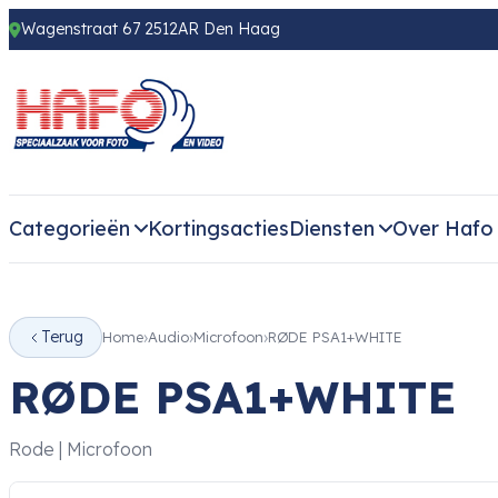
Wagenstraat 67 2512AR Den Haag
Categorieën
Kortingsacties
Diensten
Over Hafo
Terug
Home
Audio
Microfoon
RØDE PSA1+WHITE
RØDE PSA1+WHITE
Rode | Microfoon