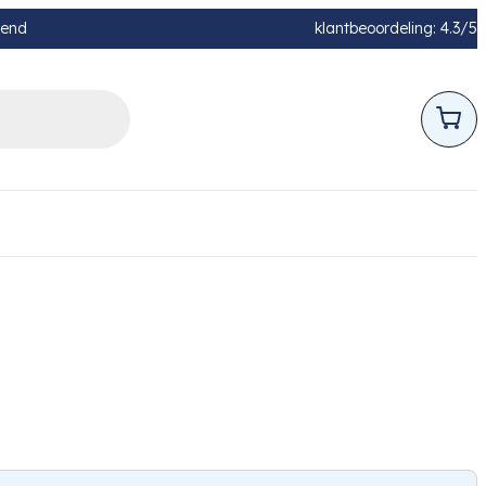
pend
klantbeoordeling: 4.3/5