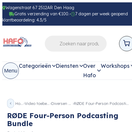
Wagenstraat 67 2512AR Den Haag
Gratis verzending van €100.-
7 dagen per week geopend
klantbeoordeling: 4.3/5
Categorieën
Diensten
Over
Workshops
Menu
Hafo
Home
Video toebehoren
Diversen Video
RØDE Four-Person Podcasting Bundle
RØDE Four-Person Podcasting
Bundle