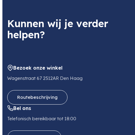
Profoto Softgrid 4' Octa
Item code
Kunnen wij je verder
201616
Item code leverancier
helpen?
201616
Adres
Penningweg 87B
1507 DG ZAANDAM
NL
Bezoek onze winkel
E-mail
info@wearestudiopartners.com
Wagenstraat 67 2512AR Den Haag
Routebeschrijving
Bel ons
Telefonisch bereikbaar tot 18:00