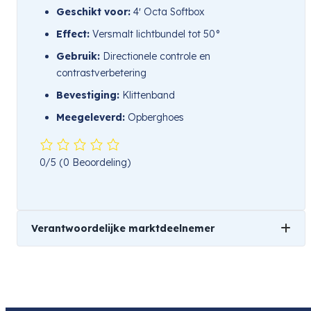
Geschikt voor:
4′ Octa Softbox
Effect:
Versmalt lichtbundel tot 50°
Gebruik:
Directionele controle en
contrastverbetering
Bevestiging:
Klittenband
Meegeleverd:
Opberghoes
0/5
(0 Beoordeling)
Verantwoordelijke marktdeelnemer
Naam
We Are Studiopartners
Product