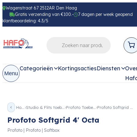
Wagenstraat 67 2512AR Den Haag
Gratis verzending van €100.-
7 dagen per week geopend
klantbeoordeling: 4.3/5
Categorieën
Kortingsacties
Diensten
Ove
Menu
Haf
Home
Studio & Flits toebehoren
Profoto Toebehoren
Profoto Softgrid 4′ Octa
Profoto Softgrid 4' Octa
Profoto | Profoto | Softbox