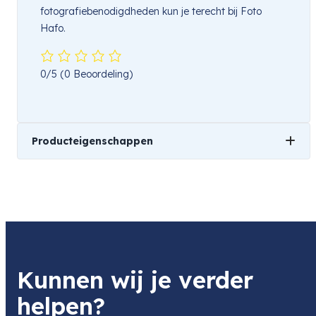
fotografiebenodigdheden kun je terecht bij Foto
Hafo.
0/5
(0 Beoordeling)
Producteigenschappen
Merk
Polaroid
Soort
Kunnen wij je verder
Instant / Polaroidcamera
helpen?