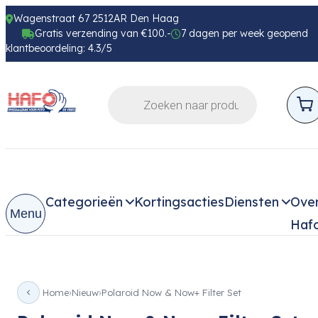
Wagenstraat 67 2512AR Den Haag
Gratis verzending van €100.-
7 dagen per week geopend
klantbeoordeling: 4.3/5
Categorieën
Kortingsacties
Diensten
Ove
Menu
Haf
Home
Nieuw
Polaroid Now & Now+ Filter Set