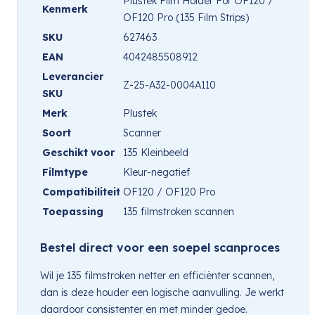
Plustek Film Holder For OF120 /
Kenmerk
OF120 Pro (135 Film Strips)
SKU
627463
EAN
4042485508912
Leverancier
Z-25-A32-0004A110
SKU
Merk
Plustek
Soort
Scanner
Geschikt voor
135 Kleinbeeld
Filmtype
Kleur-negatief
Compatibiliteit
OF120 / OF120 Pro
Toepassing
135 filmstroken scannen
Bestel direct voor een soepel scanproces
Wil je 135 filmstroken netter en efficiënter scannen,
dan is deze houder een logische aanvulling. Je werkt
daardoor consistenter en met minder gedoe.