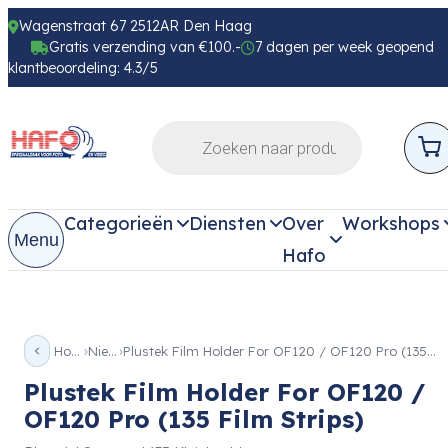
Wagenstraat 67 2512AR Den Haag
Gratis verzending van €100.-
7 dagen per week geopend
klantbeoordeling: 4.3/5
Categorieën
Diensten
Over
Workshops
Menu
Hafo
Home
Nieuw
Plustek Film Holder For OF120 / OF120 Pro (135 Film Strips)
Plustek Film Holder For OF120 /
OF120 Pro (135 Film Strips)